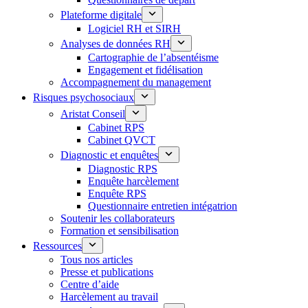
Plateforme digitale
Logiciel RH et SIRH
Analyses de données RH
Cartographie de l’absentéisme
Engagement et fidélisation
Accompagnement du management
Risques psychosociaux
Aristat Conseil
Cabinet RPS
Cabinet QVCT
Diagnostic et enquêtes
Diagnostic RPS
Enquête harcèlement
Enquête RPS
Questionnaire entretien intégatrion
Soutenir les collaborateurs
Formation et sensibilisation
Ressources
Tous nos articles
Presse et publications
Centre d’aide
Harcèlement au travail