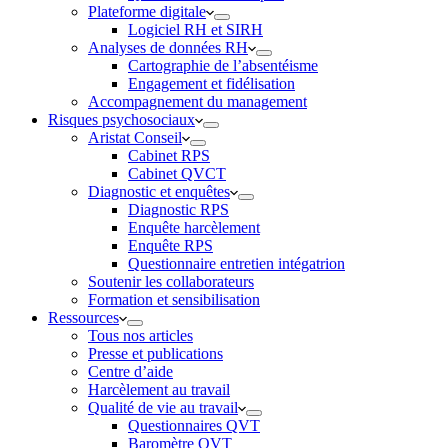
Plateforme digitale
Logiciel RH et SIRH
Analyses de données RH
Cartographie de l’absentéisme
Engagement et fidélisation
Accompagnement du management
Risques psychosociaux
Aristat Conseil
Cabinet RPS
Cabinet QVCT
Diagnostic et enquêtes
Diagnostic RPS
Enquête harcèlement
Enquête RPS
Questionnaire entretien intégatrion
Soutenir les collaborateurs
Formation et sensibilisation
Ressources
Tous nos articles
Presse et publications
Centre d’aide
Harcèlement au travail
Qualité de vie au travail
Questionnaires QVT
Baromètre QVT