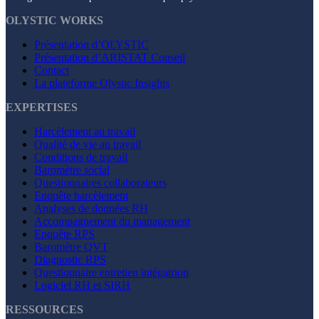
OLYSTIC WORKS
Présentation d’OLYSTIC
Présentation d’ARISTAT Conseil
Contact
La plateforme Olystic Insights
EXPERTISES
Harcèlement au travail
Qualité de vie au travail
Conditions de travail
Baromètre social
Questionnaires collaborateurs
Enquête harcèlement
Analyses de données RH
Accompagnement du management
Enquête RPS
Baromètre QVT
Diagnostic RPS
Questionnaire entretien intégatrion
Logiciel RH et SIRH
RESSOURCES