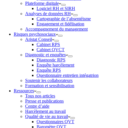
Plateforme digitale
Logiciel RH et SIRH
Analyses de données RH
Cartographie de l’absentéisme
Engagement et fidélisation
Accompagnement du management
Risques psychosociaux
Aristat Conseil
Cabinet RPS
Cabinet QVCT
Diagnostic et enquêtes
Diagnostic RPS
Enquête harcèlement
Enquête RPS
Questionnaire entretien intégatrion
Soutenir les collaborateurs
Formation et sensibilisation
Ressources
Tous nos articles
Presse et publications
Centre d’aide
Harcèlement au travail
Qualité de vie au travail
Questionnaires QVT
Baromètre QVT