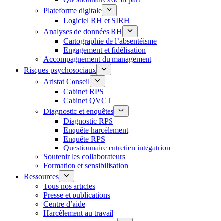
Plateforme digitale
Logiciel RH et SIRH
Analyses de données RH
Cartographie de l’absentéisme
Engagement et fidélisation
Accompagnement du management
Risques psychosociaux
Aristat Conseil
Cabinet RPS
Cabinet QVCT
Diagnostic et enquêtes
Diagnostic RPS
Enquête harcèlement
Enquête RPS
Questionnaire entretien intégatrion
Soutenir les collaborateurs
Formation et sensibilisation
Ressources
Tous nos articles
Presse et publications
Centre d’aide
Harcèlement au travail