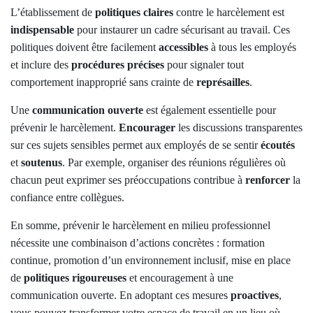
L’établissement de
politiques claires
contre le harcèlement est
indispensable
pour instaurer un cadre sécurisant au travail. Ces
politiques doivent être facilement
accessibles
à tous les employés
et inclure des
procédures
précises
pour signaler tout
comportement inapproprié sans crainte de
représailles
.
Une
communication ouverte
est également essentielle pour
prévenir le harcèlement.
Encourager
les discussions transparentes
sur ces sujets sensibles permet aux employés de se sentir
écoutés
et
soutenus
. Par exemple, organiser des réunions régulières où
chacun peut exprimer ses préoccupations contribue à
renforcer
la
confiance entre collègues.
En somme, prévenir le harcèlement en milieu professionnel
nécessite une combinaison d’actions concrètes : formation
continue, promotion d’un environnement inclusif, mise en place
de
politiques rigoureuses
et encouragement à une
communication ouverte. En adoptant ces mesures
proactives
,
vous pouvez transformer votre espace de travail en un lieu où