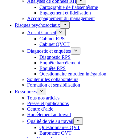
Analyses de données RH
Cartographie de l’absentéisme
Engagement et fidélisation
Accompagnement du management
Risques psychosociaux
Aristat Conseil
Cabinet RPS
Cabinet QVCT
Diagnostic et enquêtes
Diagnostic RPS
Enquête harcèlement
Enquête RPS
Questionnaire entretien intégatrion
Soutenir les collaborateurs
Formation et sensibilisation
Ressources
Tous nos articles
Presse et publications
Centre d’aide
Harcèlement au travail
Qualité de vie au travail
Questionnaires QVT
Baromètre QVT