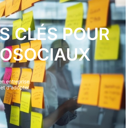
LS CLÉS POUR
HOSOCIAUX
en entreprise.
 et d’adopter