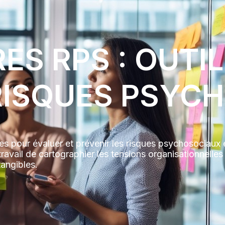
ES RPS : OUTI
RISQUES PSYC
s pour évaluer et prévenir les risques psychosociaux 
avail de cartographier les tensions organisationnelles
angibles.