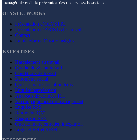
managériale et de la prévention des risques psychosociaux.
OLYSTIC WORKS
Présentation d’OLYSTIC
Présentation d’ARISTAT Conseil
Contact
La plateforme Olystic Insights
EXPERTISES
Harcèlement au travail
Qualité de vie au travail
Conditions de travail
Baromètre social
Questionnaires collaborateurs
Enquête harcèlement
Analyses de données RH
Accompagnement du management
Enquête RPS
Baromètre QVT
Diagnostic RPS
Questionnaire entretien intégatrion
Logiciel RH et SIRH