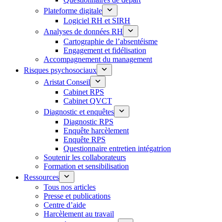
Plateforme digitale
Logiciel RH et SIRH
Analyses de données RH
Cartographie de l’absentéisme
Engagement et fidélisation
Accompagnement du management
Risques psychosociaux
Aristat Conseil
Cabinet RPS
Cabinet QVCT
Diagnostic et enquêtes
Diagnostic RPS
Enquête harcèlement
Enquête RPS
Questionnaire entretien intégatrion
Soutenir les collaborateurs
Formation et sensibilisation
Ressources
Tous nos articles
Presse et publications
Centre d’aide
Harcèlement au travail