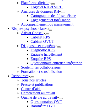
Plateforme digitale
Logiciel RH et SIRH
Analyses de données RH
Cartographie de l’absentéisme
Engagement et fidélisation
Accompagnement du management
Risques psychosociaux
Aristat Conseil
Cabinet RPS
Cabinet QVCT
Diagnostic et enquêtes
Diagnostic RPS
Enquête harcèlement
Enquête RPS
Questionnaire entretien intégatrion
Soutenir les collaborateurs
Formation et sensibilisation
Ressources
Tous nos articles
Presse et publications
Centre d’aide
Harcèlement au travail
Qualité de vie au travail
Questionnaires QVT
Baromètre QVT