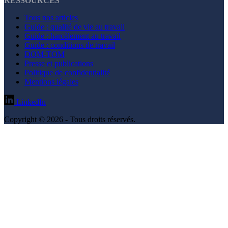
RESSOURCES
Tous nos articles
Guide : qualité de vie au travail
Guide : harcèlement au travail
Guide : conditions de travail
DOM-TOM
Presse et publications
Politique de confidentialité
Mentions légales
LinkedIn
Copyright © 2026 - Tous droits réservés.