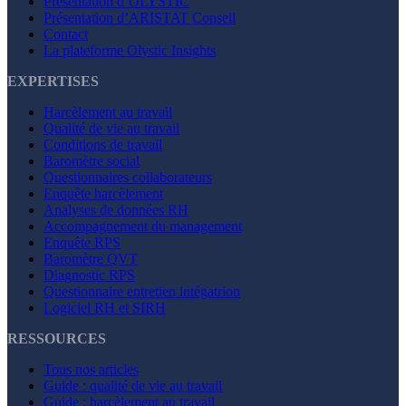
Présentation d’OLYSTIC
Présentation d’ARISTAT Conseil
Contact
La plateforme Olystic Insights
EXPERTISES
Harcèlement au travail
Qualité de vie au travail
Conditions de travail
Baromètre social
Questionnaires collaborateurs
Enquête harcèlement
Analyses de données RH
Accompagnement du management
Enquête RPS
Baromètre QVT
Diagnostic RPS
Questionnaire entretien intégatrion
Logiciel RH et SIRH
RESSOURCES
Tous nos articles
Guide : qualité de vie au travail
Guide : harcèlement au travail