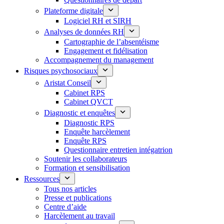
Plateforme digitale
Logiciel RH et SIRH
Analyses de données RH
Cartographie de l’absentéisme
Engagement et fidélisation
Accompagnement du management
Risques psychosociaux
Aristat Conseil
Cabinet RPS
Cabinet QVCT
Diagnostic et enquêtes
Diagnostic RPS
Enquête harcèlement
Enquête RPS
Questionnaire entretien intégatrion
Soutenir les collaborateurs
Formation et sensibilisation
Ressources
Tous nos articles
Presse et publications
Centre d’aide
Harcèlement au travail