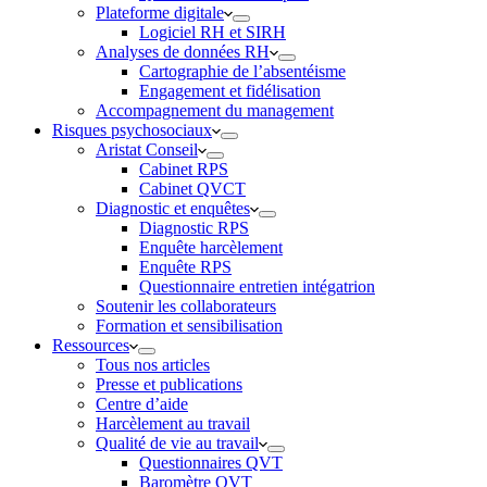
Plateforme digitale
Logiciel RH et SIRH
Analyses de données RH
Cartographie de l’absentéisme
Engagement et fidélisation
Accompagnement du management
Risques psychosociaux
Aristat Conseil
Cabinet RPS
Cabinet QVCT
Diagnostic et enquêtes
Diagnostic RPS
Enquête harcèlement
Enquête RPS
Questionnaire entretien intégatrion
Soutenir les collaborateurs
Formation et sensibilisation
Ressources
Tous nos articles
Presse et publications
Centre d’aide
Harcèlement au travail
Qualité de vie au travail
Questionnaires QVT
Baromètre QVT