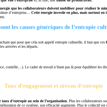
que vise l’entreprise
et, in fine, une
baisse de productivité.
énergie que les collaborateurs doivent mobiliser pour réaliser le
 culture d’entreprise…
Cette énergie investie en plus, mais surtout en
nts.
sont les causes génériques de l’entropie cul
sachant que pour que cela soit appelé entropie culturelle, il faut que ces
les arrivées et les départs.
ce, contrôle…). Le cadre de travail n’étant pas là pour équilibrer les d
Taux d’engagement et niveau d’entropie
taux d’entropie au sein de l’organisation
. Plus les collaborateurs so
élioration de ce système, son efficacité augmente. Plus le collectif est s