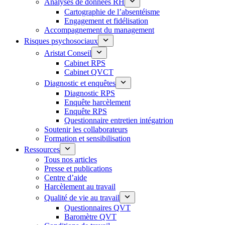
Analyses de données RH
Cartographie de l’absentéisme
Engagement et fidélisation
Accompagnement du management
Risques psychosociaux
Aristat Conseil
Cabinet RPS
Cabinet QVCT
Diagnostic et enquêtes
Diagnostic RPS
Enquête harcèlement
Enquête RPS
Questionnaire entretien intégatrion
Soutenir les collaborateurs
Formation et sensibilisation
Ressources
Tous nos articles
Presse et publications
Centre d’aide
Harcèlement au travail
Qualité de vie au travail
Questionnaires QVT
Baromètre QVT